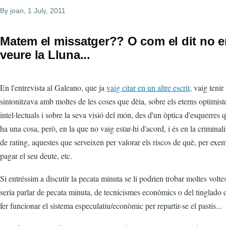
By
joan
, 1 July, 2011
Matem el missatger?? O com el dit no e
veure la Lluna...
En l'entrevista al Galeano, que ja
vaig citar en un altre escrit
, vaig tenir
sintonitzava amb moltes de les coses que dèia, sobre els eterns optimiste
intel·lectuals i sobre la seva visió del món, des d'un òptica d'esquerres
ha una cosa, però, en la que no vaig estar-hi d'acord, i és en la criminal
de rating, aquestes que serveixen per valorar els riscos de què, per exe
pagar el seu deute, etc.
Si entréssim a discutir la pecata minuta se li podrien trobar moltes volte
seria parlar de pecata minuta, de tecnicismes econòmics o del tinglado
fer funcionar el sistema especulatiu/econòmic per repartir-se el pastís...