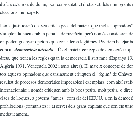
d'afers exteriors de donar, per reciprocitat, el dret a vot dels immigrants
eleccions municipals.
I en la justificació del seu article peca del mateix que molts "opinadors
s'omplen la boca amb la paraula democràcia, però només consideren de
on poden guanyar opcions que consideren legítimes. Podriem batejar-ho,
com a "
democràcia tutelada
". És el mateix concepte de democràcia que
dreta, que trenca les regles quan la democràcia li surt rana (Espanya 1
Algèria 1991, Veneçuela 2002 i tants altres). El mateix concepte de d
tots aquests opinadors que cansinament critiquen el "règim" de Chàvez
resultat de procesos democràtics impecables i exemplars, com així ratif
internacionals) i només critiquen amb la boca petita, molt petita, o dir
claca de lloques, a governs "amics" com els del EEUU, a on la democrà
prohibicions (comunistes) i al servei dels grans capitals que son els ún
mediàticament..