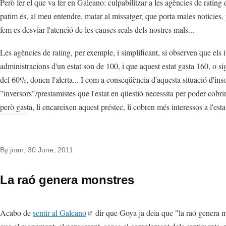
Però fer el que va fer en Galeano: culpabilitzar a les agències de rating
patim és, al meu entendre, matar al missatger, que porta males notícies,
fem es desviar l'atenció de les causes reals dels nostres mals...
Les agències de rating, per exemple, i simplificant, si observen que els 
administracions d'un estat son de 100, i que aquest estat gasta 160, o sig
del 60%, donen l'alerta... I com a conseqüència d'aquesta situació d'inso
"inversors"/prestamistes que l'estat en qüestió necessita per poder cobrir
però gasta, li encareixen aquest préstec, li cobren més interessos a l'estat
By
joan
, 30 June, 2011
La raó genera monstres
Acabo de
sentir al Galeano
dir que Goya ja deia que "la raó genera mo