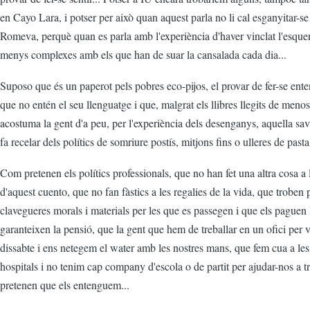
en Cayo Lara, i potser per això quan aquest parla no li cal esganyitar-se
Romeva, perquè quan es parla amb l'experiència d'haver vinclat l'esque
menys complexes amb els que han de suar la cansalada cada dia...
Suposo que és un paperot pels pobres eco-pijos, el provar de fer-se en
que no entén el seu llenguatge i que, malgrat els llibres llegits de meno
acostuma la gent d'a peu, per l'experiència dels desenganys, aquella sav
fa recelar dels polítics de somriure postís, mitjons fins o ulleres de pasta.
Com pretenen els polítics professionals, que no han fet una altra cosa a 
d'aquest cuento, que no fan fàstics a les regalies de la vida, que troben
clavegueres morals i materials per les que es passegen i que els paguen l
garanteixen la pensió, que la gent que hem de treballar en un ofici per 
dissabte i ens netegem el water amb les nostres mans, que fem cua a les l
hospitals i no tenim cap company d'escola o de partit per ajudar-nos a 
pretenen que els entenguem...