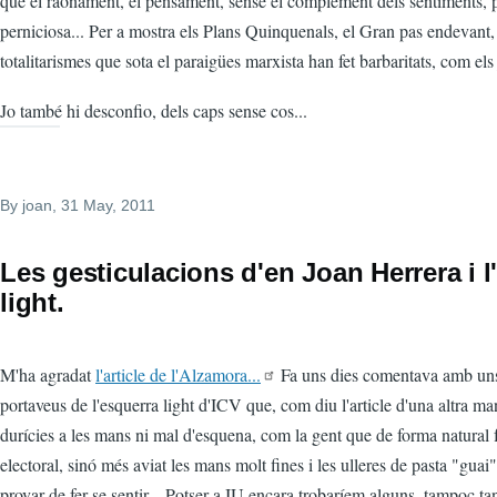
que el raonament, el pensament, sense el complement dels sentiments, p
perniciosa... Per a mostra els Plans Quinquenals, el Gran pas endevant, 
totalitarismes que sota el paraigües marxista han fet barbaritats, com els 
Jo també hi desconfio, dels caps sense cos...
By
joan
, 31 May, 2011
Les gesticulacions d'en Joan Herrera i l
light.
M'ha agradat
l'article de l'Alzamora...
Fa uns dies comentava amb uns
portaveus de l'esquerra light d'ICV que, com diu l'article d'una altra m
durícies a les mans ni mal d'esquena, com la gent que de forma natural 
electoral, sinó més aviat les mans molt fines i les ulleres de pasta "guai
provar de fer-se sentir... Potser a IU encara trobaríem alguns, tampoc t