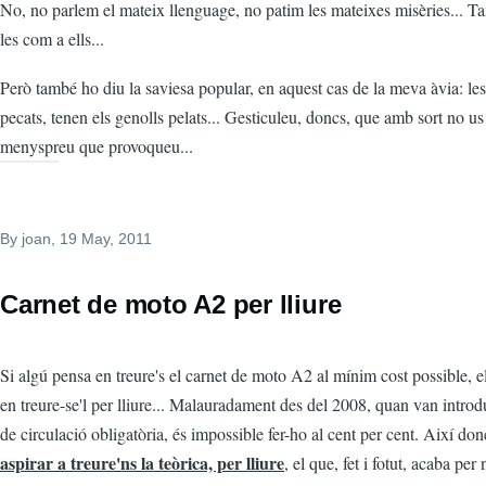
No, no parlem el mateix llenguage, no patim les mateixes misèries... 
les com a ells...
Però també ho diu la saviesa popular, en aquest cas de la meva àvia: les
pecats, tenen els genolls pelats... Gesticuleu, doncs, que amb sort no u
menyspreu que provoqueu...
By
joan
, 19 May, 2011
Carnet de moto A2 per lliure
Si algú pensa en treure's el carnet de moto A2 al mínim cost possible, 
en treure-se'l per lliure... Malauradament des del 2008, quan van introdu
de circulació obligatòria, és impossible fer-ho al cent per cent. Així do
aspirar a treure'ns la teòrica, per lliure
, el que, fet i fotut, acaba per