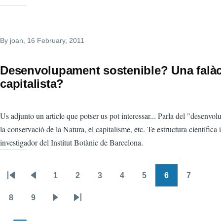
By
joan
, 16 February, 2011
Desenvolupament sostenible? Una falàc
capitalista?
Us adjunto un article que potser us pot interessar... Parla del "desenvo
la conservació de la Natura, el capitalisme, etc. Te estructura científica i
investigador del Institut Botànic de Barcelona.
1
2
3
4
5
6
7
Pagination
First
Previous
Page
Page
Page
Page
Page
Page
Page
page
page
8
9
Page
Page
Next
Last
page
page