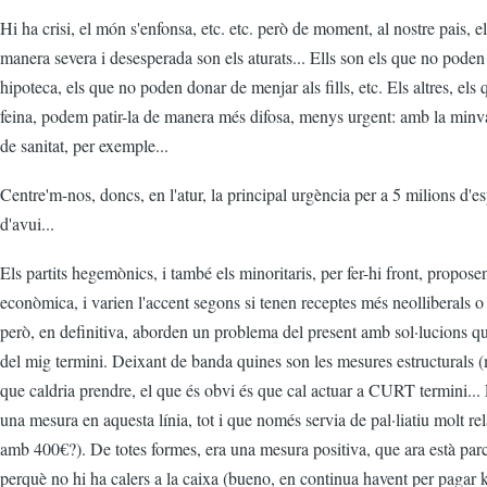
Hi ha crisi, el món s'enfonsa, etc. etc. però de moment, al nostre pais, e
manera severa i desesperada son els aturats... Ells son els que no poden 
hipoteca, els que no poden donar de menjar als fills, etc. Els altres, el
feina, podem patir-la de manera més difosa, menys urgent: amb la minva
de sanitat, per exemple...
Centre'm-nos, doncs, en l'atur, la principal urgència per a 5 milions d'e
d'avui...
Els partits hegemònics, i també els minoritaris, per fer-hi front, propose
econòmica, i varien l'accent segons si tenen receptes més neolliberals 
però, en definitiva, aborden un problema del present amb sol·lucions q
del mig termini. Deixant de banda quines son les mesures estructurals (m
que caldria prendre, el que és obvi és que cal actuar a CURT termini...
una mesura en aquesta línia, tot i que només servia de pal·liatiu molt rel
amb 400€?). De totes formes, era una mesura positiva, que ara està par
perquè no hi ha calers a la caixa (bueno, en continua havent per pagar