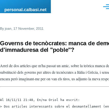
Skip to main content
Men
personal.calbasi.net
By
joan
, 17 November, 2011
Governs de tecnòcrates: manca de dem
d'immaduresa del "poble"?
Arrel de dos articles que m'ha passat un amic, sobre la teòrica manca d
substitució dels governs per altres de tecnòcrates a Itàlia i Grècia, i sens
encara però imaginant-me per on van els tiros, us adjunto la meva respo
Al 16/11/11 21:48, En/na Oriol ha escrit:

> Dos articles interessants sobre el desmantellament (en