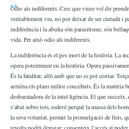
Odio als indiferents. Crec que viure vol dir prendr
veritablement viu, no pot deixar de ser ciutadà i pa
indiferència i la abulia són parasitisme, són bellaq
vida. Per això odio als indiferents.
La indiferència és el pes mort de la història. La in
opera potentment en la història. Opera passivamen
És la fatalitat; allò amb que no es pot contar. Torç
arruïna els plans millor concebuts. És la matèria b
desbaratadora de la intel·ligència. El que succeïx,
s’abat sobre tots, esdevé perquè la massa dels hom
la seva voluntat, permet la promulgació de lleis, 
revolta podrà derogar; consenteix l’accés al pode