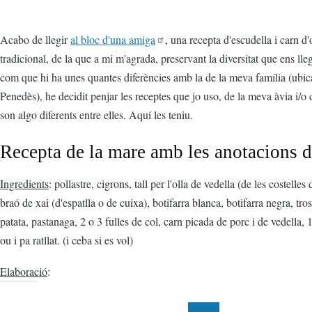
Acabo de llegir
al bloc d'una amiga
, una recepta d'escudella i carn d'
tradicional, de la que a mi m'agrada, preservant la diversitat que ens llegu
com que hi ha unes quantes diferències amb la de la meva família (ubic
Penedès), he decidit penjar les receptes que jo uso, de la meva àvia i/
son algo diferents entre elles. Aquí les teniu.
Recepta de la mare amb les anotacions de
Ingredients
: pollastre, cigrons, tall per l'olla de vedella (de les costelle
braó de xai (d'espatlla o de cuixa), botifarra blanca, botifarra negra, tro
patata, pastanaga, 2 o 3 fulles de col, carn picada de porc i de vedella, 1 a
ou i pa ratllat. (i ceba si es vol)
Elaboració
: