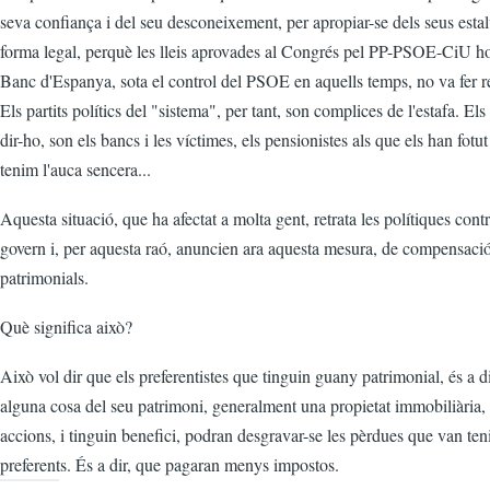
seva confiança i del seu desconeixement, per apropiar-se dels seus estal
forma legal, perquè les lleis aprovades al Congrés pel PP-PSOE-CiU ho 
Banc d'Espanya, sota el control del PSOE en aquells temps, no va fer r
Els partits polítics del "sistema", per tant, son complices de l'estafa. Els
dir-ho, son els bancs i les víctimes, els pensionistes als que els han fotut 
tenim l'auca sencera...
Aquesta situació, que ha afectat a molta gent, retrata les polítiques cont
govern i, per aquesta raó, anuncien ara aquesta mesura, de compensaci
patrimonials.
Què significa això?
Això vol dir que els preferentistes que tinguin guany patrimonial, és a 
alguna cosa del seu patrimoni, generalment una propietat immobiliària,
accions, i tinguin benefici, podran desgravar-se les pèrdues que van ten
preferents. És a dir, que pagaran menys impostos.