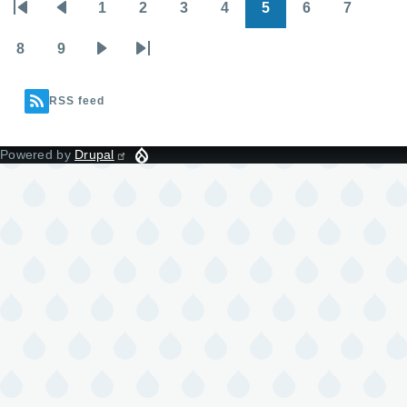
1
2
3
4
5
6
7
Pagination
First
Previous
Page
Page
Page
Page
Page
Page
Page
page
page
8
9
Page
Page
Next
Last
page
page
RSS feed
Powered by
Drupal