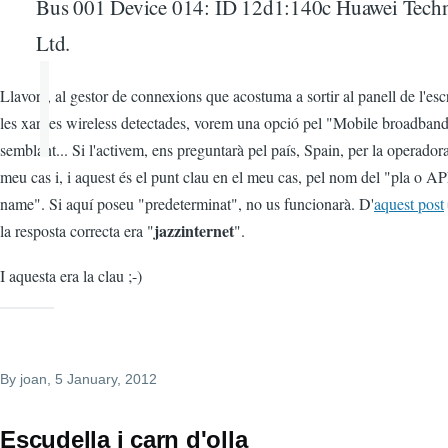
Bus 001 Device 014: ID 12d1:140c Huawei Techn
Ltd.
Llavors, al gestor de connexions que acostuma a sortir al panell de l'escr
les xarxes wireless detectades, vorem una opció pel "Mobile broadband
semblant... Si l'activem, ens preguntarà pel país, Spain, per la operadora
meu cas i, i aquest és el punt clau en el meu cas, pel nom del "pla o A
name". Si aquí poseu "predeterminat", no us funcionarà. D'
aquest post
jazzinternet
la resposta correcta era "
".
I aquesta era la clau ;-)
By
joan
, 5 January, 2012
Escudella i carn d'olla