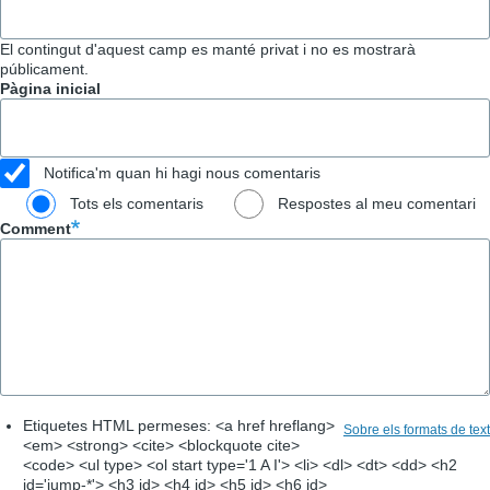
El contingut d'aquest camp es manté privat i no es mostrarà
públicament.
Pàgina inicial
Notifica'm quan hi hagi nous comentaris
Tots els comentaris
Respostes al meu comentari
Comment
Etiquetes HTML permeses: <a href hreflang>
Sobre els formats de text
<em> <strong> <cite> <blockquote cite>
<code> <ul type> <ol start type='1 A I'> <li> <dl> <dt> <dd> <h2
id='jump-*'> <h3 id> <h4 id> <h5 id> <h6 id>