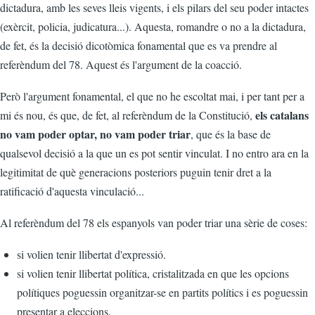
dictadura, amb les seves lleis vigents, i els pilars del seu poder intactes
(exèrcit, policia, judicatura...). Aquesta, romandre o no a la dictadura,
de fet, és la decisió dicotòmica fonamental que es va prendre al
referèndum del 78. Aquest és l'argument de la coacció.
Però l'argument fonamental, el que no he escoltat mai, i per tant per a
els catalans
mi és nou, és que, de fet, al referèndum de la Constitució,
no vam poder optar, no vam poder triar
, que és la base de
qualsevol decisió a la que un es pot sentir vinculat. I no entro ara en la
legitimitat de què generacions posteriors puguin tenir dret a la
ratificació d'aquesta vinculació...
Al referèndum del 78 els espanyols van poder triar una sèrie de coses:
si volien tenir llibertat d'expressió.
si volien tenir llibertat política, cristalitzada en que les opcions
polítiques poguessin organitzar-se en partits polítics i es poguessin
presentar a eleccions.