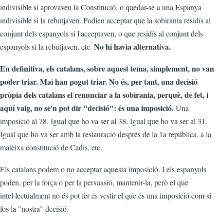
indivisible si aprovaven la Constitució, o quedar-se a una Espanya
indivisible si la rebutjaven. Podien acceptar que la sobirania residís al
conjunt dels espanyols si l'acceptaven, o que residís al conjunt dels
No hi havia alternativa.
espanyols si la rebutjaven, etc.
En definitiva, els catalans, sobre aquest tema, simplement, no van
poder triar. Mai han pogut triar. No és, per tant, una decisió
pròpia dels catalans el renunciar a la sobirania, perquè, de fet, i
aquí vaig, no se'n pot dir "decisió": és una imposició.
Una
imposició al 78. Igual que ho va ser al 38. Igual que ho va ser al 31.
Igual que ho va ser amb la restauració després de la 1a república, a la
mateixa constitució de Cadis, etc.
Els catalans podem o no acceptar aquesta imposició. I els espanyols
poden, per la força o per la persuasió, mantenir-la, però el que
intel·lectualment no és pot fer és vestir el que és una imposició com si
fos la "nostra" decisió.