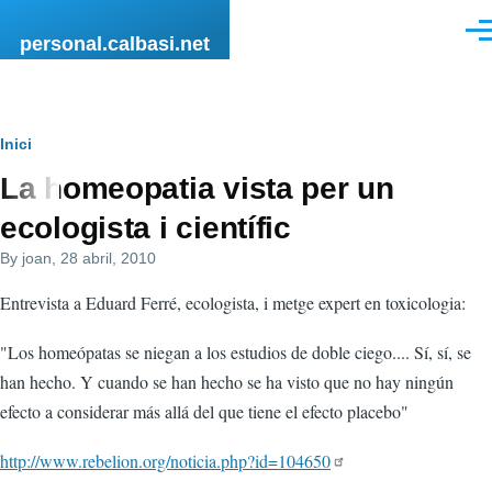
Vés al contingut
Men
personal.calbasi.net
Fil
Inici
La homeopatia vista per un
d'Ariadna
ecologista i científic
By
joan
, 28 abril, 2010
Entrevista a Eduard Ferré, ecologista, i metge expert en toxicologia:
"Los homeópatas se niegan a los estudios de doble ciego.... Sí, sí, se
han hecho. Y cuando se han hecho se ha visto que no hay ningún
efecto a considerar más allá del que tiene el efecto placebo"
http://www.rebelion.org/noticia.php?id=104650