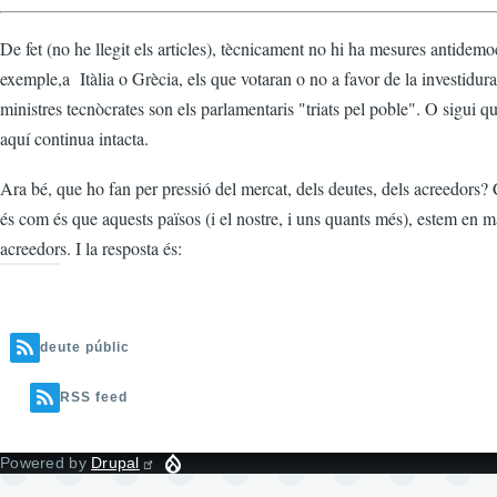
De fet (no he llegit els articles), tècnicament no hi ha mesures antidem
exemple,a Itàlia o Grècia, els que votaran o no a favor de la investidur
ministres tecnòcrates son els parlamentaris "triats pel poble". O sigui qu
aquí continua intacta.
Ara bé, que ho fan per pressió del mercat, dels deutes, dels acreedors? 
és com és que aquests països (i el nostre, i uns quants més), estem en m
acreedors. I la resposta és:
deute públic
RSS feed
Powered by
Drupal