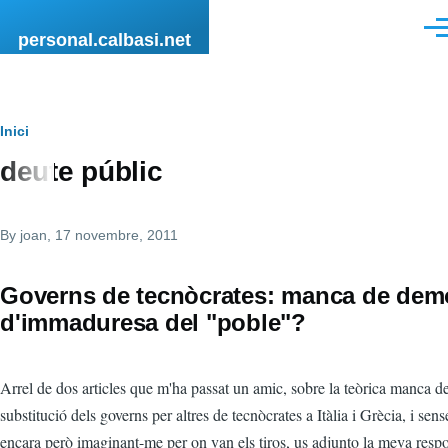
Vés al contingut
Men
personal.calbasi.net
Fil
Inici
deute públic
d'Ariadna
By
joan
, 17 novembre, 2011
Governs de tecnòcrates: manca de dem
d'immaduresa del "poble"?
Arrel de dos articles que m'ha passat un amic, sobre la teòrica manca d
substitució dels governs per altres de tecnòcrates a Itàlia i Grècia, i sens
encara però imaginant-me per on van els tiros, us adjunto la meva respo