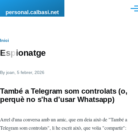
Vés al contingut
Men
personal.calbasi.net
Fil
Inici
Espionatge
d'Ariadna
By
joan
, 5 febrer, 2026
També a Telegram som controlats (o,
perquè no s'ha d'usar Whatsapp)
Arrel d'una conversa amb un amic, que em deia això de "També a
Telegram som controlats", li he escrit això, que volia "compartir":