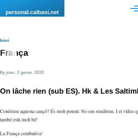
Vés al contingut
Men
personal.calbasi.net
Fil
Inici
França
d'Ariadna
By
joan
, 2 gener, 2020
On lâche rien (sub ES). Hk & Les Salti
Conèixeu aquesta cançó? És molt potent: No ens rendirem. I el vídeo 
també està molt bé!
La França combativa!