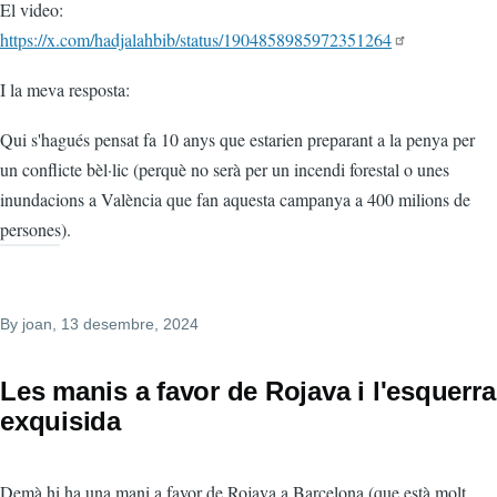
El video:
https://x.com/hadjalahbib/status/1904858985972351264
I la meva resposta:
Qui s'hagués pensat fa 10 anys que estarien preparant a la penya per
un conflicte bèl·lic (perquè no serà per un incendi forestal o unes
inundacions a València que fan aquesta campanya a 400 milions de
persones).
By
joan
, 13 desembre, 2024
Les manis a favor de Rojava i l'esquerra
exquisida
Demà hi ha una mani a favor de Rojava a Barcelona (que està molt