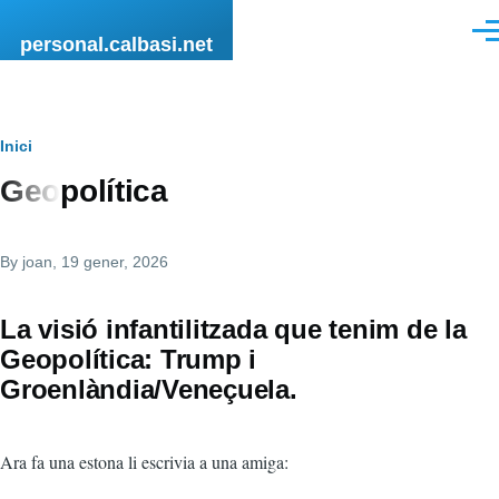
Vés al contingut
Men
personal.calbasi.net
Fil
Inici
Geopolítica
d'Ariadna
By
joan
, 19 gener, 2026
La visió infantilitzada que tenim de la
Geopolítica: Trump i
Groenlàndia/Veneçuela.
Ara fa una estona li escrivia a una amiga: