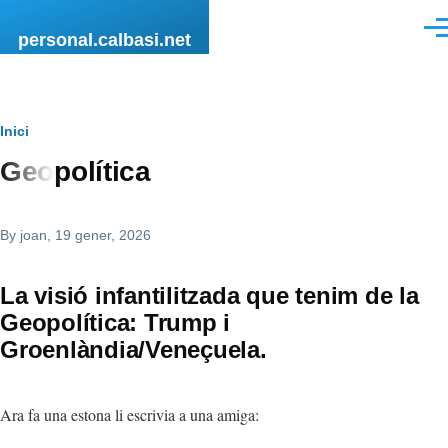
Vés al contingut
Men
personal.calbasi.net
Fil
Inici
Geopolítica
d'Ariadna
By
joan
, 19 gener, 2026
La visió infantilitzada que tenim de la
Geopolítica: Trump i
Groenlàndia/Veneçuela.
Ara fa una estona li escrivia a una amiga: