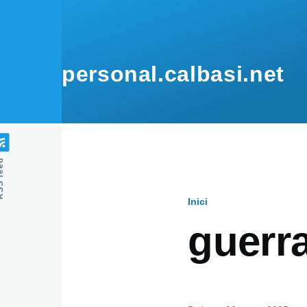
Vés al contingut
personal.calbasi.net
feed
Inici
Fil
guerr
d'Ariadna