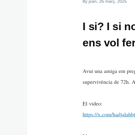
By
joan
, 26 març, 2025
I si? I si
ens vol fe
Avui una amiga em preg
supervivència de 72h. Ap
El video:
https://x.com/hadjalah