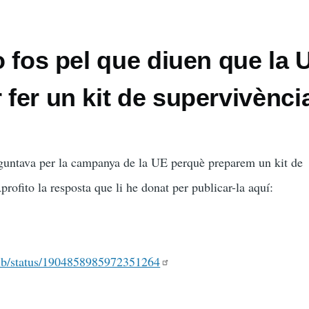
 no fos pel que diuen que la 
r fer un kit de supervivènci
untava per la campanya de la UE perquè preparem un kit de
rofito la resposta que li he donat per publicar-la aquí:
bib/status/1904858985972351264