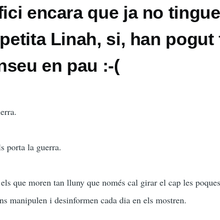
fici encara que ja no tingu
petita Linah, si, han pogut 
nseu en pau :-(
erra.
ls porta la guerra.
es els que moren tan lluny que només cal girar el cap les poque
 ens manipulen i desinformen cada dia en els mostren.