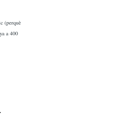
ic (perquè
nya a 400
a