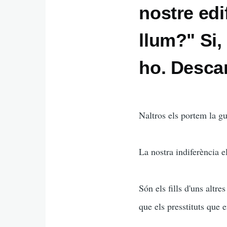
nostre edi
llum?" Si, 
ho. Desca
Naltros els portem la gu
La nostra indiferència e
Són els fills d'uns altr
que els presstituts que