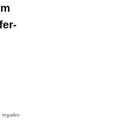
em
fer-
s vegades