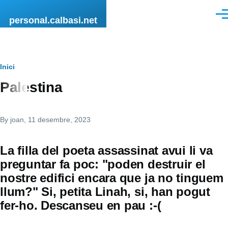
Vés al contingut
Men
personal.calbasi.net
Fil
Inici
Palestina
d'Ariadna
By
joan
, 11 desembre, 2023
La filla del poeta assassinat avui li va
preguntar fa poc: "poden destruir el
nostre edifici encara que ja no tinguem
llum?" Si, petita Linah, si, han pogut
fer-ho. Descanseu en pau :-(