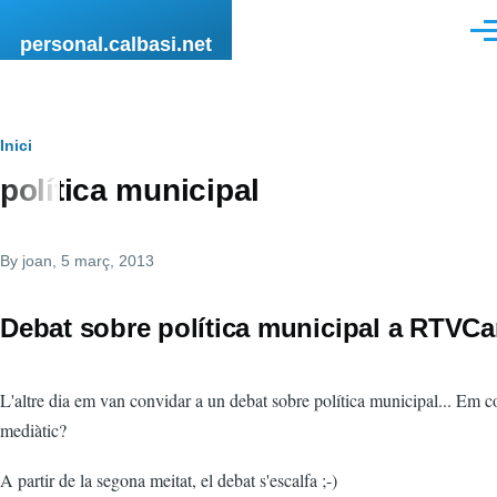
Vés al contingut
Men
personal.calbasi.net
Fil
Inici
política municipal
d'Ariadna
By
joan
, 5 març, 2013
Debat sobre política municipal a RTVC
L'altre dia em van convidar a un debat sobre política municipal... Em c
mediàtic?
A partir de la segona meitat, el debat s'escalfa ;-)