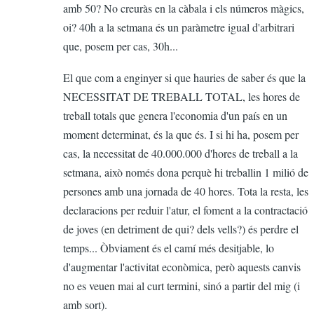
amb 50? No creuràs en la càbala i els números màgics,
de
oi? 40h a la setmana és un paràmetre igual d'arbitrari
Apostol
que, posem per cas, 30h...
El que com a enginyer si que hauries de saber és que la
NECESSITAT DE TREBALL TOTAL, les hores de
treball totals que genera l'economia d'un país en un
moment determinat, és la que és. I si hi ha, posem per
cas, la necessitat de 40.000.000 d'hores de treball a la
setmana, això només dona perquè hi treballin 1 milió de
persones amb una jornada de 40 hores. Tota la resta, les
declaracions per reduir l'atur, el foment a la contractació
de joves (en detriment de qui? dels vells?) és perdre el
temps... Òbviament és el camí més desitjable, lo
d'augmentar l'activitat econòmica, però aquests canvis
no es veuen mai al curt termini, sinó a partir del mig (i
amb sort).