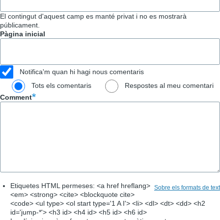
El contingut d'aquest camp es manté privat i no es mostrarà
públicament.
Pàgina inicial
Notifica'm quan hi hagi nous comentaris
Tots els comentaris
Respostes al meu comentari
Comment
Etiquetes HTML permeses: <a href hreflang>
Sobre els formats de text
<em> <strong> <cite> <blockquote cite>
<code> <ul type> <ol start type='1 A I'> <li> <dl> <dt> <dd> <h2
id='jump-*'> <h3 id> <h4 id> <h5 id> <h6 id>