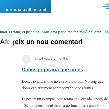
Vés al contingut
Men
personal.calbasi.net
Fil
Inici
L'atur, el principal problema per a moltes famílies, amb una
Afegeix un nou comentari
d'Ariadna
joan
fa 14 years 8 months
En
resposta
Doncs jo juraria que no és
a
Doncs jo juraria que no és com tu dius... No veig que
Don
donis cap argument per recolzar el que afirmes...
dia...
Doncs
Et posaré un exemple, aquí tenim una jornada laboral de
al
40h. Tu creus que el sistema no funcionaria amb 30h o
meu