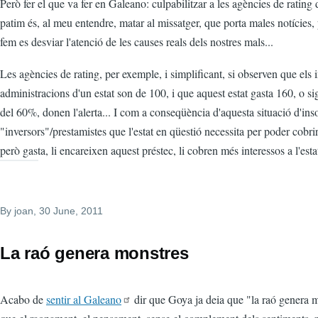
Però fer el que va fer en Galeano: culpabilitzar a les agències de rating
patim és, al meu entendre, matar al missatger, que porta males notícies,
fem es desviar l'atenció de les causes reals dels nostres mals...
Les agències de rating, per exemple, i simplificant, si observen que els 
administracions d'un estat son de 100, i que aquest estat gasta 160, o sig
del 60%, donen l'alerta... I com a conseqüència d'aquesta situació d'inso
"inversors"/prestamistes que l'estat en qüestió necessita per poder cobrir
però gasta, li encareixen aquest préstec, li cobren més interessos a l'estat
By
joan
, 30 June, 2011
La raó genera monstres
Acabo de
sentir al Galeano
dir que Goya ja deia que "la raó genera mo