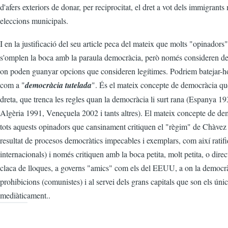
d'afers exteriors de donar, per reciprocitat, el dret a vot dels immigrants
eleccions municipals.
I en la justificació del seu article peca del mateix que molts "opinadors
s'omplen la boca amb la paraula democràcia, però només consideren de
on poden guanyar opcions que consideren legítimes. Podriem batejar-ho,
com a "
democràcia tutelada
". És el mateix concepte de democràcia que
dreta, que trenca les regles quan la democràcia li surt rana (Espanya 1
Algèria 1991, Veneçuela 2002 i tants altres). El mateix concepte de d
tots aquests opinadors que cansinament critiquen el "règim" de Chàvez
resultat de procesos democràtics impecables i exemplars, com així ratif
internacionals) i només critiquen amb la boca petita, molt petita, o dir
claca de lloques, a governs "amics" com els del EEUU, a on la democrà
prohibicions (comunistes) i al servei dels grans capitals que son els ún
mediàticament..