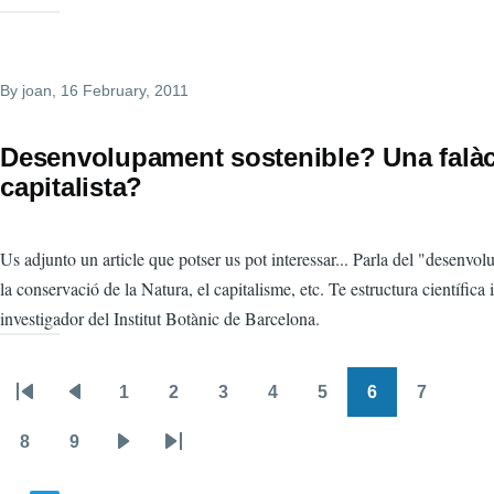
By
joan
, 16 February, 2011
Desenvolupament sostenible? Una falàc
capitalista?
Us adjunto un article que potser us pot interessar... Parla del "desenvo
la conservació de la Natura, el capitalisme, etc. Te estructura científica i
investigador del Institut Botànic de Barcelona.
1
2
3
4
5
6
7
Pagination
First
Previous
Page
Page
Page
Page
Page
Page
Page
page
page
8
9
Page
Page
Next
Last
page
page