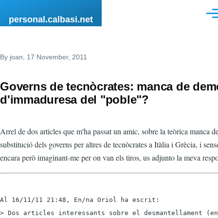
Skip to main content
Men
personal.calbasi.net
By
joan
, 17 November, 2011
Governs de tecnòcrates: manca de dem
d'immaduresa del "poble"?
Arrel de dos articles que m'ha passat un amic, sobre la teòrica manca d
substitució dels governs per altres de tecnòcrates a Itàlia i Grècia, i sens
encara però imaginant-me per on van els tiros, us adjunto la meva respo
Al 16/11/11 21:48, En/na Oriol ha escrit:

> Dos articles interessants sobre el desmantellament (en