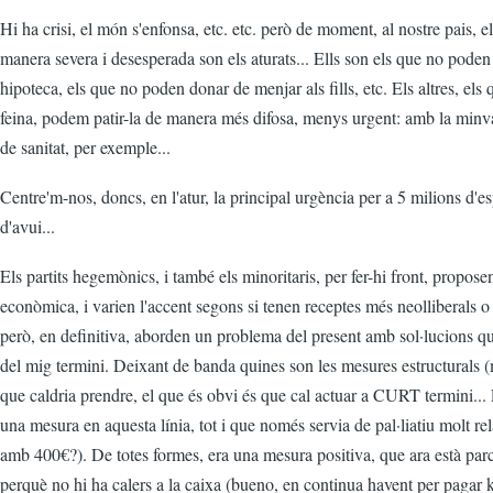
Hi ha crisi, el món s'enfonsa, etc. etc. però de moment, al nostre pais, e
manera severa i desesperada son els aturats... Ells son els que no poden 
hipoteca, els que no poden donar de menjar als fills, etc. Els altres, el
feina, podem patir-la de manera més difosa, menys urgent: amb la minva
de sanitat, per exemple...
Centre'm-nos, doncs, en l'atur, la principal urgència per a 5 milions d'e
d'avui...
Els partits hegemònics, i també els minoritaris, per fer-hi front, propose
econòmica, i varien l'accent segons si tenen receptes més neolliberals 
però, en definitiva, aborden un problema del present amb sol·lucions q
del mig termini. Deixant de banda quines son les mesures estructurals (m
que caldria prendre, el que és obvi és que cal actuar a CURT termini...
una mesura en aquesta línia, tot i que només servia de pal·liatiu molt rel
amb 400€?). De totes formes, era una mesura positiva, que ara està par
perquè no hi ha calers a la caixa (bueno, en continua havent per pagar