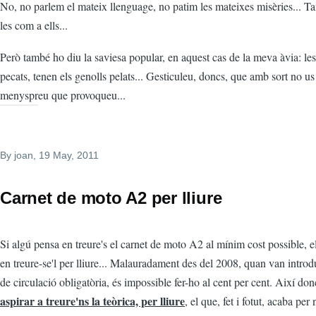
No, no parlem el mateix llenguage, no patim les mateixes misèries... 
les com a ells...
Però també ho diu la saviesa popular, en aquest cas de la meva àvia: les
pecats, tenen els genolls pelats... Gesticuleu, doncs, que amb sort no u
menyspreu que provoqueu...
By
joan
, 19 May, 2011
Carnet de moto A2 per lliure
Si algú pensa en treure's el carnet de moto A2 al mínim cost possible, 
en treure-se'l per lliure... Malauradament des del 2008, quan van introdu
de circulació obligatòria, és impossible fer-ho al cent per cent. Així do
aspirar a treure'ns la teòrica, per lliure
, el que, fet i fotut, acaba per