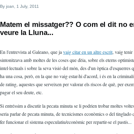
By
joan
, 1 July, 2011
Matem el missatger?? O com el dit no e
veure la Lluna...
En l'entrevista al Galeano, que ja
vaig citar en un altre escrit
, vaig tenir
sintonitzava amb moltes de les coses que dèia, sobre els eterns optimiste
intel·lectuals i sobre la seva visió del món, des d'un òptica d'esquerres
ha una cosa, però, en la que no vaig estar-hi d'acord, i és en la criminal
de rating, aquestes que serveixen per valorar els riscos de què, per exe
pagar el seu deute, etc.
Si entréssim a discutir la pecata minuta se li podrien trobar moltes volte
seria parlar de pecata minuta, de tecnicismes econòmics o del tinglado
fer funcionar el sistema especulatiu/econòmic per repartir-se el pastís...