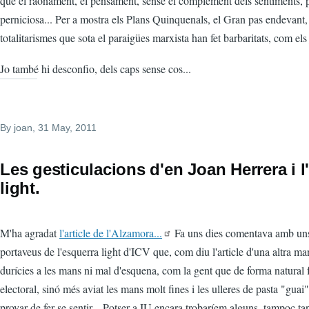
que el raonament, el pensament, sense el complement dels sentiments, p
perniciosa... Per a mostra els Plans Quinquenals, el Gran pas endevant, 
totalitarismes que sota el paraigües marxista han fet barbaritats, com els 
Jo també hi desconfio, dels caps sense cos...
By
joan
, 31 May, 2011
Les gesticulacions d'en Joan Herrera i l
light.
M'ha agradat
l'article de l'Alzamora...
Fa uns dies comentava amb uns
portaveus de l'esquerra light d'ICV que, com diu l'article d'una altra m
durícies a les mans ni mal d'esquena, com la gent que de forma natural 
electoral, sinó més aviat les mans molt fines i les ulleres de pasta "guai
provar de fer-se sentir... Potser a IU encara trobaríem alguns, tampoc t