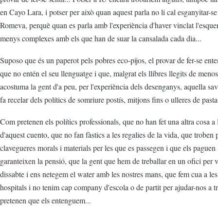
en Cayo Lara, i potser per això quan aquest parla no li cal esganyitar-se
Romeva, perquè quan es parla amb l'experiència d'haver vinclat l'esque
menys complexes amb els que han de suar la cansalada cada dia...
Suposo que és un paperot pels pobres eco-pijos, el provar de fer-se en
que no entén el seu llenguatge i que, malgrat els llibres llegits de meno
acostuma la gent d'a peu, per l'experiència dels desenganys, aquella sav
fa recelar dels polítics de somriure postís, mitjons fins o ulleres de pasta.
Com pretenen els polítics professionals, que no han fet una altra cosa a 
d'aquest cuento, que no fan fàstics a les regalies de la vida, que troben
clavegueres morals i materials per les que es passegen i que els paguen l
garanteixen la pensió, que la gent que hem de treballar en un ofici per 
dissabte i ens netegem el water amb les nostres mans, que fem cua a les l
hospitals i no tenim cap company d'escola o de partit per ajudar-nos a 
pretenen que els entenguem...